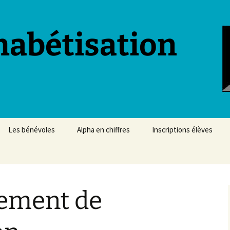
habétisation
Les bénévoles
Alpha en chiffres
Inscriptions élèves
Espace privé
ement de