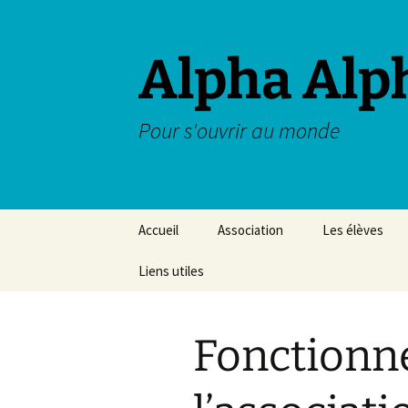
Aller
au
contenu
Alpha Alp
Pour s'ouvrir au monde
Accueil
Association
Les élèves
Liens utiles
Fonctionn