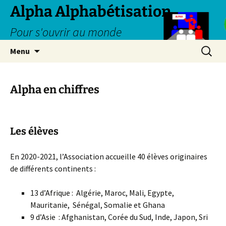
Aller
Alpha Alphabétisation
au
Pour s'ouvrir au monde
contenu
Recherc
Menu
Alpha en chiffres
Les élèves
En 2020-2021, l’Association accueille 40 élèves originaires
de différents continents :
13 d’Afrique : Algérie, Maroc, Mali, Egypte,
Mauritanie, Sénégal, Somalie et Ghana
9 d’Asie : Afghanistan, Corée du Sud, Inde, Japon, Sri